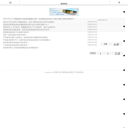


新闻资讯
[2026-06-22]
可降解材料与植物基聚醚多元醇，海绵制品如何迎合“双碳”战略与高端消费需求？
[2026-06-22]
[2026-06-22]
高达99%开孔率的三聚氰胺海绵，如何*消除反射波并实现天然阻燃？
[2026-04-25]
定制化高密度海绵如何兼顾座椅支撑力提升与整车减重15%？
[2026-04-25]
垂直发泡 vs 水平发泡：聚氨酯海绵生产工艺的效率、成本与品质对比
[2026-04-25]
高端床垫填充层新选择：垂直发泡高承载海绵的支撑分区技术
[2026-03-14]
垂直圆泡海绵在汽车座椅中的应用
[2026-03-14]
家具厂如何选购平泡海绵坯料？
[2026-03-14]
平泡海绵仓储不当易老化？温湿度控制与堆叠高度管理规范
[2026-02-26]
平泡海绵密度不均？从原料混合到发泡温度的8大过程控制要点
[2026-02-26]
家用海绵如何保养延长适应寿命？
26条
上一页
[2026-02-26]
工业海绵如何保养延长适应寿命？
家用海绵和工业海绵都有哪些缺点和局限性呢？
1
2
3
下一页
copyright @石家庄自力海绵制品有限公司 版权所有