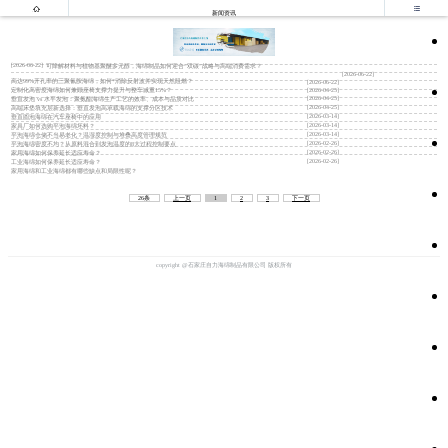


新闻资讯
[2026-06-22]
可降解材料与植物基聚醚多元醇，海绵制品如何迎合“双碳”战略与高端消费需求？
[2026-06-22]
高达99%开孔率的三聚氰胺海绵，如何*消除反射波并实现天然阻燃？
[2026-06-22]
定制化高密度海绵如何兼顾座椅支撑力提升与整车减重15%？
[2026-04-25]
[2026-04-25]
垂直发泡 vs 水平发泡：聚氨酯海绵生产工艺的效率、成本与品质对比
[2026-04-25]
高端床垫填充层新选择：垂直发泡高承载海绵的支撑分区技术
[2026-03-14]
垂直圆泡海绵在汽车座椅中的应用
[2026-03-14]
家具厂如何选购平泡海绵坯料？
[2026-03-14]
平泡海绵仓储不当易老化？温湿度控制与堆叠高度管理规范
[2026-02-26]
平泡海绵密度不均？从原料混合到发泡温度的8大过程控制要点
[2026-02-26]
家用海绵如何保养延长适应寿命？
[2026-02-26]
工业海绵如何保养延长适应寿命？
家用海绵和工业海绵都有哪些缺点和局限性呢？
26条
上一页
1
2
3
下一页
copyright @石家庄自力海绵制品有限公司 版权所有